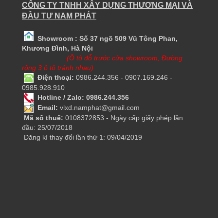
CÔNG TY TNHH XÂY DỰNG THƯƠNG MẠI VÀ
ĐẦU TƯ NAM PHÁT
Showroom : Số 37 ngõ 509 Vũ Tông Phan,
Khương Đình, Hà Nội
(Ô tô đỗ trước cửa showroom, Đường
rộng 3 ô tô tránh nhau)
Điện thoại:
0986.244.356 - 0907.169.246 -
0985.928.910
Hotline / Zalo: 0986.244.356
Email:
vlxd.namphat@gmail.com
Mã số thuế:
0108372853 - Ngày cấp giấy phép lần
đầu: 25/07/2018
Đăng kí thay đổi lần thứ 1: 09/04/2019