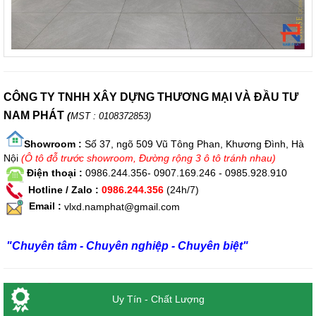
CÔNG TY TNHH XÂY DỰNG THƯƠNG MẠI VÀ ĐẦU TƯ
NAM PHÁT
(
MST : 0108372853)
Showroom :
Số 37, ngõ 509 Vũ Tông Phan, Khương Đình, Hà
Nội
(Ô tô đỗ trước showroom, Đường rộng 3 ô tô tránh nhau)
Điện thoại :
0986.244.356- 0907.169.246 - 0985.928.910
Hotline / Zalo :
0986.244.356
(24h/7)
Email :
vlxd.namphat@gmail.com
"Chuyên tâm - Chuyên nghiệp - Chuyên biệt"
Uy Tín - Chất Lượng