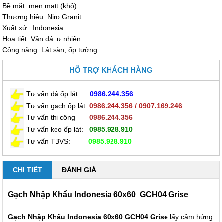
Bề mặt: men matt (khô)
Thương hiệu: Niro Granit
Xuất xứ : Indonesia
Họa tiết: Vân đá tự nhiên
Công năng: Lát sàn, ốp tường
HỖ TRỢ KHÁCH HÀNG
Tư vấn đá ốp lát
:
0986.244.356
Tư vấn gạch ốp lát:
0986.244.356 / 0907.169.246
Tư vấn thi công
0
986.244.356
Tư vấn keo ốp lát
:
0985
.928.910
Tư vấn TBVS:
0985
.928.910
CHI TIẾT
ĐÁNH GIÁ
Gạch Nhập Khẩu Indonesia 60x60
GCH04 Grise
Gạch Nhập Khẩu Indonesia 60x60
GCH04 Grise
lấy cảm hứng