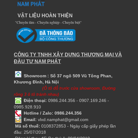
VẬT LIỆU HOÀN THIỆN
"Chuyên tâm - Chuyên nghiệp - Chuyên biệt"
CÔNG TY TNHH XÂY DỰNG THƯƠNG MẠI VÀ
ĐẦU TƯ NAM PHÁT
Showroom : Số 37 ngõ 509 Vũ Tông Phan,
Khương Đình, Hà Nội
(Ô tô đỗ trước cửa showroom, Đường
rộng 3 ô tô tránh nhau)
Điện thoại:
0986.244.356 - 0907.169.246 -
0985.928.910
Hotline / Zalo: 0986.244.356
Email:
vlxd.namphat@gmail.com
Mã số thuế:
0108372853 - Ngày cấp giấy phép lần
đầu: 25/07/2018