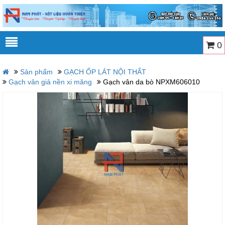
0
Sản phẩm
GẠCH ỐP LÁT NỘI THẤT
Gạch vân giả nền xi măng
Gạch vân da bò NPXM606010