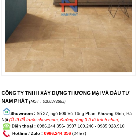
CÔNG TY TNHH XÂY DỰNG THƯƠNG MẠI VÀ ĐẦU TƯ
NAM PHÁT
(
MST : 0108372853)
Showroom :
Số 37, ngõ 509 Vũ Tông Phan, Khương Đình, Hà
Nội
(Ô tô đỗ trước showroom, Đường rộng 3 ô tô tránh nhau)
Điện thoại :
0986.244.356- 0907.169.246 - 0985.928.910
Hotline / Zalo :
0986.244.356
(24h/7)