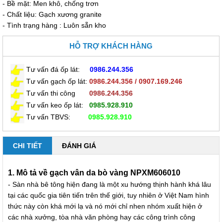
- Bề mặt: Men khô, chống trơn
- Chất liệu: Gạch xương granite
- Tình trạng hàng : Luôn sẵn kho
HỖ TRỢ KHÁCH HÀNG
Tư vấn đá ốp lát
:
0986.244.356
Tư vấn gạch ốp lát:
0986.244.356 / 0907.169.246
Tư vấn thi công
0
986.244.356
Tư vấn keo ốp lát
:
0985
.928.910
Tư vấn TBVS:
0985
.928.910
CHI TIẾT
ĐÁNH GIÁ
1. Mô tả về gạch vân da bò vàng NPXM606010
- Sàn nhà bê tông hiện đang là một xu hướng thịnh hành khá lâu
tại các quốc gia tiên tiến trên thế giới, tuy nhiên ở Việt Nam hình
thức này còn khá mới lạ và nó mới chỉ nhen nhóm xuất hiện ở
các nhà xưởng, tòa nhà văn phòng hay các công trình công